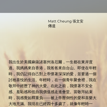
Matt Cheung 張文安
傳道
我出生於美國麻薩諸塞州洛厄爾，一生都在東岸度
過。我媽媽來自香港，我爸爸來自台山。即使在年輕
時，我仍記得自己對上帝懷著深深的愛，並要過一個
討祂喜悅的生活。年輕時，在一個青年聚會裡，我在
敬拜中經歷了神的大愛。在此之前，我懷著不安全
感、羞恥感和低自我價值感走進會堂。當敬拜結束
時，我感覺如釋重負——被上帝壓倒性的愛和喜樂大
大地充滿。我現在已經四十多歲了，就像年輕時一