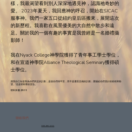
樣，我最渴望看到別人深深地遇見神，認識祂奇妙的
愛。 2023年夏天，我回應神的呼召，開始在SJCAC
服事神。我們一家五口從紐約皇后區搬來，展開這次
的新歷程。我喜歡在風景優美的大自然中散步和遠
足。關於我的一個有趣的事實是我曾經是一名婚禮攝
影師！
我在Nyack College神學院獲得了青年事工學士學位，
和在宣道神學院Alliance Theological Seminary獲得碩
士學位。
因我自己知道我為你們所定的計劃，是使你們得平安，而不是遭受災禍的計劃；要賜給你們美好的前程和盼
望。’這是耶和華的宣告。
耶利米書 29:11
聯絡我們
408.280.1021