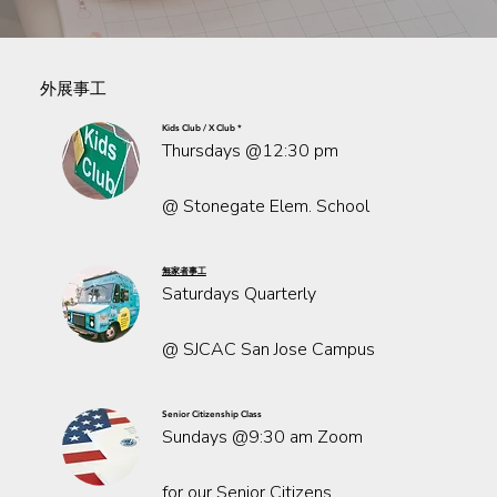
外展事工
Kids Club / X Club *
Thursdays @12:30 pm
@ Stonegate Elem. School
無家者事工
Saturdays Quarterly
@ SJCAC San Jose Campus
Senior
Citizenship
Class
Sundays @9:30 am Zoom
for our Senior Citizens