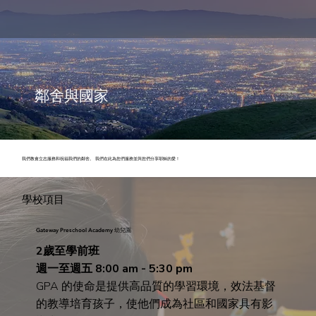
鄰舍與國家
我們教會立志服務和祝福我們的鄰舍。 我們在此為您們服務並與您們分享耶穌的愛！
學校項目
Gateway Preschool Academy 幼兒園
2歲至學前班
週一至週五 8:00 am - 5:30 pm
GPA 的使命是提供高品質的學習環境，效法基督
的教導培育孩子，使他們成為社區和國家具有影