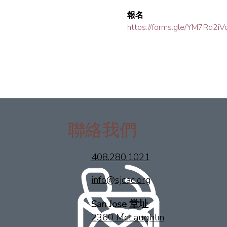
報名
https://forms.gle/YM7Rd2i
聯絡我們
408.280.1021
info@sjcac.org
San Jose 堂址
2360 McLaughlin