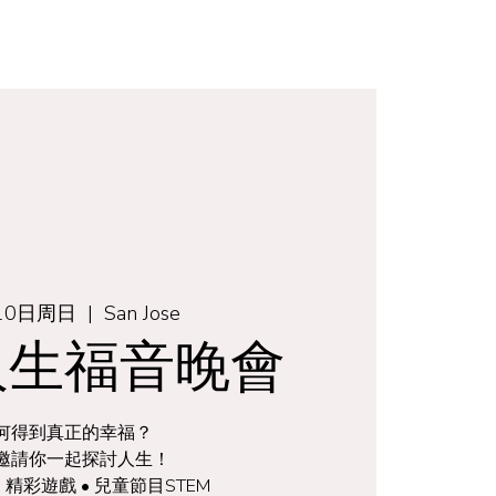
奉獻
10日周日
  |  
San Jose
人生福音晚會
何得到真正的幸福？
邀請你一起探討人生！
 精彩遊戲 • 兒童節目STEM