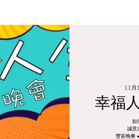
關於我們
連繫
下一步
給鄰居們
11月
幸福
如
誠意
豐富晚餐 •