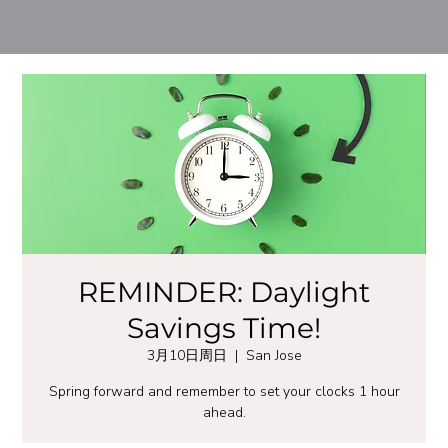
REMINDER: Daylight
Savings Time!
3月10日周日
  |  
San Jose
Spring forward and remember to set your clocks 1 hour