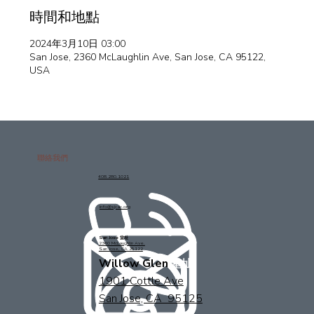
時間和地點
2024年3月10日 03:00
San Jose, 2360 McLaughlin Ave, San Jose, CA 95122,
USA
聯絡我們
408.280.1021
info@sjcac.org
San Jose 堂址
2360 McLaughlin Ave.
San Jose, CA 95122
Willow Glen
堂址
1901 Cottle Ave
San Jose, CA 95125