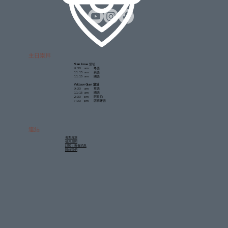
主日崇拜
San Jose
堂址
9:30 am 粵語
11:15 am 英語
11:15 am 國語
Willow Glen 堂址
9:30 am 英語
11:15 am 國語
2:30 pm 阿拉伯
7:00 pm 西班牙語
連結
會友資源
借用房間
訂閲：教會消息
聯絡我們