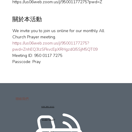
https://us06web.zoom.us/j/95001177275?pwd=Z
關於本活動
We invite you to join us online for our monthly All 
Church Prayer meeting.
https://us06web.zoom.us/j/95001177275?
pwd=ZnhEQ3lzSFkvcEpXRHgzd0J5SjM5QT09
Meeting ID: 950 0117 7275
Passcode: Pray
聯絡我們
408.280.1021
info@sjcac.org