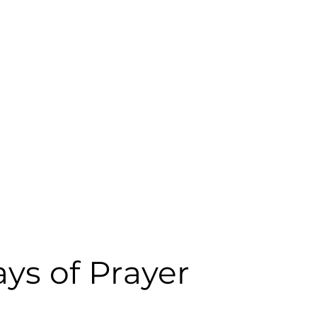
奉獻
ys of Prayer